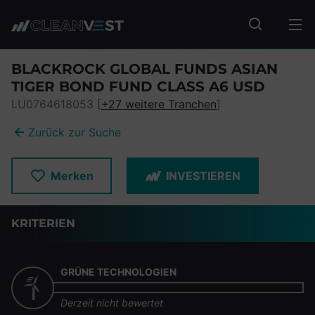
zum Seiteninhalt springen
Fonds suc
BLACKROCK GLOBAL FUNDS ASIAN
TIGER BOND FUND CLASS A6 USD
LU0764618053 [
+27 weitere Tranchen
]
Zurück zur Suche
Merken
INVESTIEREN
KRITERIEN
GRÜNE TECHNOLOGIEN
Derzeit nicht bewertet