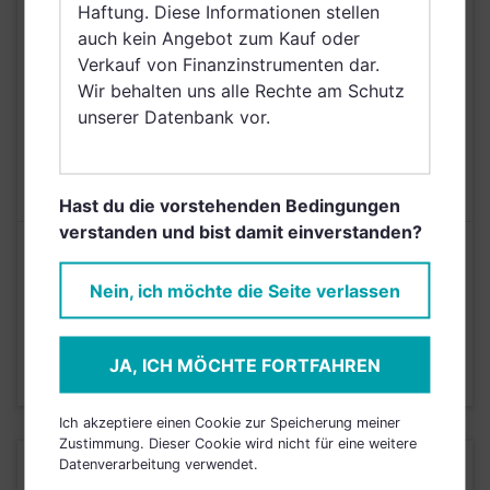
Haftung. Diese Informationen stellen
Singapur,
auch kein Angebot zum Kauf oder
Griechenland, Brunei
Verkauf von Finanzinstrumenten dar.
Darussalam, Saudi
Wir behalten uns alle Rechte am Schutz
Arabien
unserer Datenbank vor.
AUSGABEAUFSCHLAG
5,00%
MAX. LAUFENDE
N/A
KOSTEN
Hast du die vorstehenden Bedingungen
verstanden und bist damit einverstanden?
Risikoeinstufung laut Anbieter (KID)
Nein, ich möchte die Seite verlassen
2
1
3
4
5
6
7
JA, ICH MÖCHTE FORTFAHREN
Stand 31.08.2025
Ich akzeptiere einen Cookie zur Speicherung meiner
Zustimmung. Dieser Cookie wird nicht für eine weitere
Datenverarbeitung verwendet.
KURSENTWICKLUNG