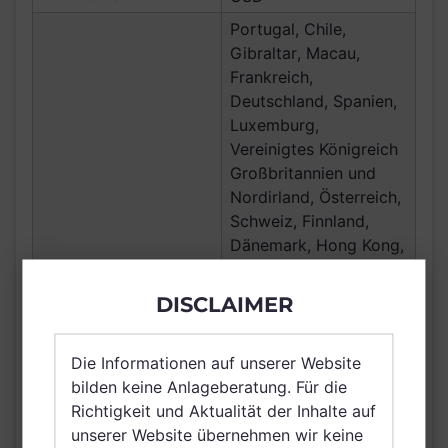
Portugal, Chile,
Gibraltar, Macau,
Frankreich,
Deutschland, Spanien,
Luxemburg,
Vereinigtes Königreich
Großbritannien und
Nordirland, Österreich,
Schweiz, Finnland,
Dänemark, Hong Kong,
Ungarn, Schweden,
VERTRIEBSZULASSUNG
Irland, Korea
DISCLAIMER
(Republik), Belgien,
Taiwan (Provinz
Die Informationen auf unserer Website
Chinas), Netherlands
bilden keine Anlageberatung. Für die
(Kingdom of the),
Richtigkeit und Aktualität der Inhalte auf
Norwegen, Vereinigte
unserer Website übernehmen wir keine
Arabische Emirate,