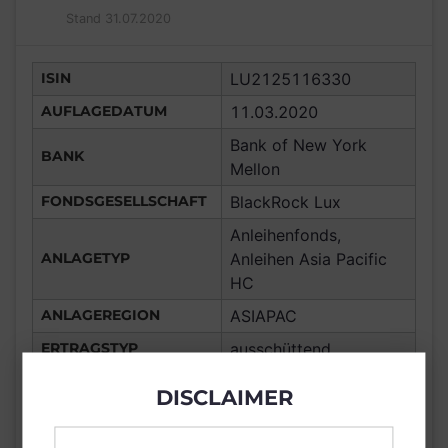
Stand 31.07.2020
ISIN
LU2125116330
AUFLAGEDATUM
11.03.2020
Bank of New York
BANK
Mellon
FONDSGESELLSCHAFT
BlackRock Lux
Anleihenfonds,
ANLAGETYP
Anleihen Asia Pacific
HC
ANLAGEREGION
ASIAPAC
ERTRAGSTYP
ausschüttend
WÄHRUNG
GBP
DISCLAIMER
Macau, Frankreich,
Deutschland, Spanien,