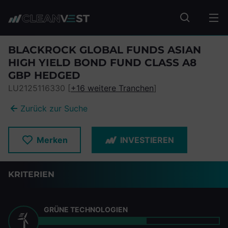
zum Seiteninhalt springen
Fonds suc
BLACKROCK GLOBAL FUNDS ASIAN
HIGH YIELD BOND FUND CLASS A8
GBP HEDGED
LU2125116330 [
+16 weitere Tranchen
]
Zurück zur Suche
Merken
INVESTIEREN
KRITERIEN
GRÜNE TECHNOLOGIEN