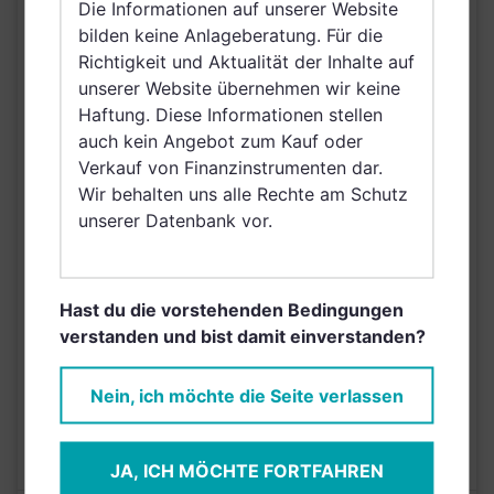
Die Informationen auf unserer Website
Luxemburg,
bilden keine Anlageberatung. Für die
Vereinigtes Königreich
Richtigkeit und Aktualität der Inhalte auf
Großbritannien und
unserer Website übernehmen wir keine
Nordirland, Österreich,
Haftung. Diese Informationen stellen
Schweiz, Finnland,
auch kein Angebot zum Kauf oder
Dänemark, Hong Kong,
VERTRIEBSZULASSUNG
Verkauf von Finanzinstrumenten dar.
Schweden, Irland,
Wir behalten uns alle Rechte am Schutz
Belgien, Netherlands
unserer Datenbank vor.
(Kingdom of the),
Norwegen, Vereinigte
Arabische Emirate,
Singapur, Brunei
Hast du die vorstehenden Bedingungen
Darussalam, Saudi
verstanden und bist damit einverstanden?
Arabien
Nein, ich möchte die Seite verlassen
AUSGABEAUFSCHLAG
5,00%
MAX. LAUFENDE
N/A
KOSTEN
JA, ICH MÖCHTE FORTFAHREN