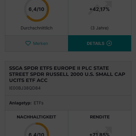
Punkte
6,4/10
+42,17%
Durchschnittlich
(3 Jahre)
Merken
DETAILS
SSGA SPDR ETFS EUROPE II PLC STATE
STREET SPDR RUSSELL 2000 U.S. SMALL CAP
UCITS ETF ACC
IE00BJ38QD84
Anlagetyp:
ETFs
NACHHALTIGKEIT
RENDITE
Punkte
6,4/10
+71,85%