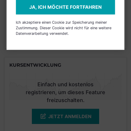
JA, ICH MÖCHTE FORTFAHREN
Risikoeinstufung laut Anbieter (KID)
Ich akzeptiere einen Cookie zur Speicherung meiner
3
1
2
4
5
6
7
Zustimmung. Dieser Cookie wird nicht für eine weitere
Datenverarbeitung verwendet.
Stand 31.07.2020
KURSENTWICKLUNG
Einfach und kostenlos
registrieren, um dieses Feature
freizuschalten.
JETZT ANMELDEN