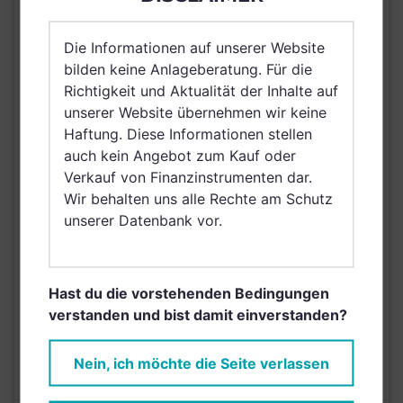
Luxemburg,
Vereinigtes Königreich
Die Informationen auf unserer Website
Großbritannien und
bilden keine Anlageberatung. Für die
Nordirland, Österreich,
Richtigkeit und Aktualität der Inhalte auf
Schweiz, Finnland,
unserer Website übernehmen wir keine
Dänemark, Hong Kong,
VERTRIEBSZULASSUNG
Haftung. Diese Informationen stellen
Schweden, Irland,
auch kein Angebot zum Kauf oder
Belgien, Netherlands
Verkauf von Finanzinstrumenten dar.
(Kingdom of the),
Wir behalten uns alle Rechte am Schutz
Norwegen, Vereinigte
unserer Datenbank vor.
Arabische Emirate,
Singapur, Brunei
Darussalam, Saudi
Hast du die vorstehenden Bedingungen
Arabien
verstanden und bist damit einverstanden?
AUSGABEAUFSCHLAG
5,00%
MAX. LAUFENDE
N/A
Nein, ich möchte die Seite verlassen
KOSTEN