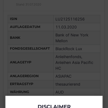
Stand 31.07.2020
ISIN
LU2125116256
AUFLAGEDATUM
11.03.2020
Bank of New York
BANK
Mellon
FONDSGESELLSCHAFT
BlackRock Lux
Anleihenfonds,
ANLAGETYP
Anleihen Asia Pacific
HC
ANLAGEREGION
ASIAPAC
ERTRAGSTYP
thesaurierend
WÄHRUNG
AUD
Macau, Frankreich,
Deutschland, Spanien,
DISCLAIMER