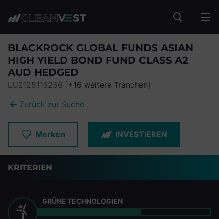
zum Seiteninhalt springen
Fonds suc
BLACKROCK GLOBAL FUNDS ASIAN
HIGH YIELD BOND FUND CLASS A2
AUD HEDGED
LU2125116256 [
+16 weitere Tranchen
]
Zurück zur Suche
Merken
INVESTIEREN
KRITERIEN
GRÜNE TECHNOLOGIEN