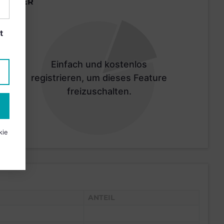
LÄNDER
t
Einfach und kostenlos
registrieren, um dieses Feature
freizuschalten.
kie
ANTEIL