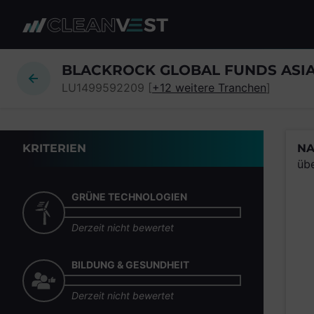
zum Seiteninhalt springen
BLACKROCK GLOBAL FUNDS ASI
LU1499592209 [
+12 weitere Tranchen
]
KRITERIEN
NA
üb
GRÜNE TECHNOLOGIEN
Derzeit nicht bewertet
BILDUNG & GESUNDHEIT
Derzeit nicht bewertet