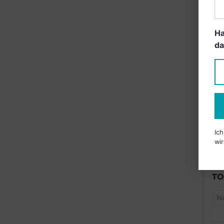
B
Ha
da
Ic
wir
TO
N