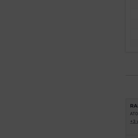
RA
AT
+3 