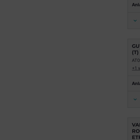
Anl
GU
(T)
AT
+1 
Anl
VA
RO
ET