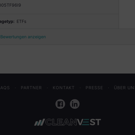
005TF96I9
agetyp:
ETFs
Bewertungen anzeigen
FAQS
PARTNER
KONTAKT
PRESSE
ÜBER UN
Facebook
LinkedIn