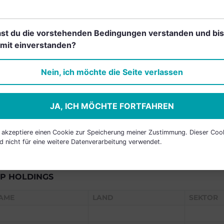
RANCHEN
st du die vorstehenden Bedingungen verstanden und bis
mit einverstanden?
Einfach und kostenlos
Nein, ich möchte die Seite verlassen
registrieren, um dieses Feature
freizuschalten.
JA, ICH MÖCHTE FORTFAHREN
h akzeptiere einen Cookie zur Speicherung meiner Zustimmung. Dieser Coo
d nicht für eine weitere Datenverarbeitung verwendet.
P HOLDINGS
AME
LAND
SEKTOR