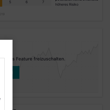
5
6
7
höheres Risiko
019
 dieses Feature freizuschalten.
MELDEN
e