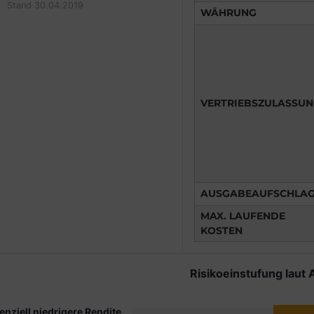
Stand 30.04.2019
WÄHRUNG
VERTRIEBSZULASSU
AUSGABEAUFSCHLA
MAX. LAUFENDE
KOSTEN
Risikoeinstufung laut 
enziell niedrigere Rendite