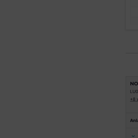
NO
LU0
+8 
Anl