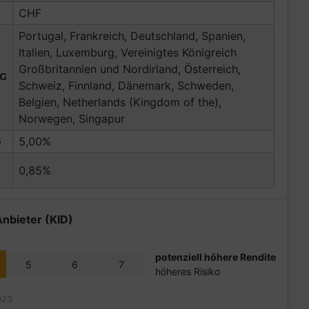
CHF
Portugal, Frankreich, Deutschland, Spanien,
Italien, Luxemburg, Vereinigtes Königreich
Großbritannien und Nordirland, Österreich,
NG
Schweiz, Finnland, Dänemark, Schweden,
Belgien, Netherlands (Kingdom of the),
Norwegen, Singapur
G
5,00%
0,85%
Anbieter (KID)
potenziell höhere Rendite
5
6
7
höheres Risiko
023