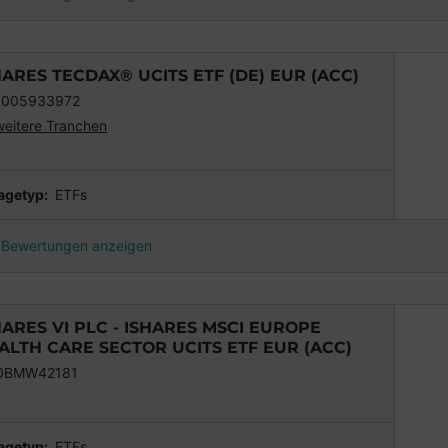
HARES TECDAX® UCITS ETF (DE) EUR (ACC)
0005933972
weitere Tranchen
agetyp:
ETFs
Bewertungen anzeigen
HARES VI PLC - ISHARES MSCI EUROPE
ALTH CARE SECTOR UCITS ETF EUR (ACC)
00BMW42181
agetyp:
ETFs