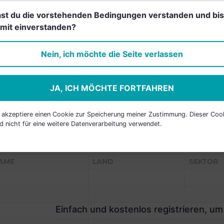
st du die vorstehenden Bedingungen verstanden und bis
mit einverstanden?
Einfach und kostenlos
registrieren, um dieses Feature
Nein, ich möchte die Seite verlassen
freizuschalten.
JA, ICH MÖCHTE FORTFAHREN
h akzeptiere einen Cookie zur Speicherung meiner Zustimmung. Dieser Coo
d nicht für eine weitere Datenverarbeitung verwendet.
P HOLDINGS
AME
LAND
SEKTOR
Einfach und kostenlos registrieren, um