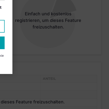
t
Einfach und kostenlos
registrieren, um dieses Feature
freizuschalten.
kie
ANTEIL
 dieses Feature freizuschalten.