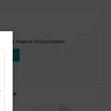
 dieses Feature freizuschalten.
MELDEN
e
LÄNDER