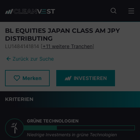
zum Seiteninhalt springen
Fonds suc
BL EQUITIES JAPAN CLASS AM JPY
DISTRIBUTING
LU1484141814 [
+11 weitere Tranchen
]
Zurück zur Suche
Merken
INVESTIEREN
KRITERIEN
GRÜNE TECHNOLOGIEN
Niedrige Investments in grüne Technologien