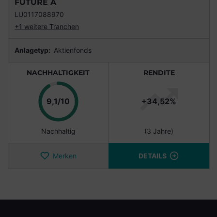
FUTURE A
LU0117088970
+1 weitere Tranchen
Anlagetyp:
Aktienfonds
NACHHALTIGKEIT
RENDITE
Punkte
9,1/10
+34,52%
Nachhaltig
(3 Jahre)
Merken
DETAILS