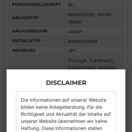
FONDSGESELLSCHAFT
BLI
Aktienfonds, Aktien
ANLAGETYP
Japan
ANLAGEREGION
Japan
ERTRAGSTYP
ausschüttend
WÄHRUNG
JPY
Portugal, Frankreich,
Deutschland, Spanien,
Italien, Luxemburg,
DISCLAIMER
Vereinigtes Königreich
Großbritannien und
VERTRIEBSZULASSUNG
Nordirland, Österreich,
Die Informationen auf unserer Website
Schweiz, Finnland,
bilden keine Anlageberatung. Für die
Dänemark, Schweden,
Richtigkeit und Aktualität der Inhalte auf
Belgien, Netherlands
unserer Website übernehmen wir keine
(Kingdom of the),
Haftung. Diese Informationen stellen
Norwegen, Singapur