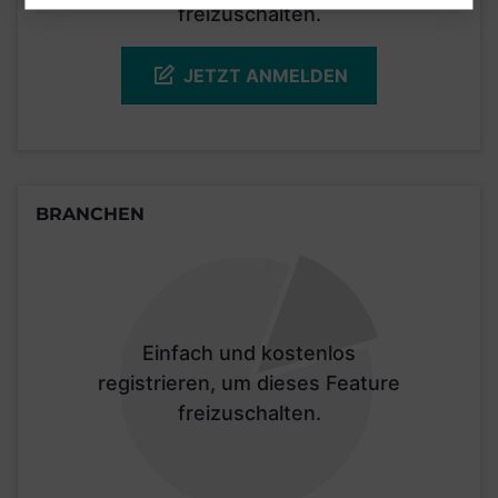
freizuschalten.
JETZT ANMELDEN
BRANCHEN
Einfach und kostenlos
registrieren, um dieses Feature
freizuschalten.