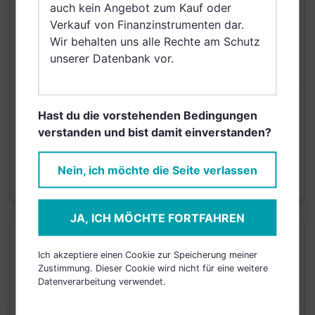
auch kein Angebot zum Kauf oder
AUSGABEAUFSCHLAG
5,00%
Verkauf von Finanzinstrumenten dar.
Wir behalten uns alle Rechte am Schutz
MAX. LAUFENDE
0,85%
unserer Datenbank vor.
KOSTEN
Risikoeinstufung laut Anbieter (KID)
Hast du die vorstehenden Bedingungen
verstanden und bist damit einverstanden?
4
1
2
3
5
6
7
Nein, ich möchte die Seite verlassen
Stand 31.05.2023
JA, ICH MÖCHTE FORTFAHREN
KURSENTWICKLUNG
Ich akzeptiere einen Cookie zur Speicherung meiner
Zustimmung. Dieser Cookie wird nicht für eine weitere
Datenverarbeitung verwendet.
Einfach und kostenlos
registrieren, um dieses Feature