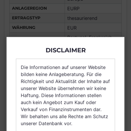
ANLAGEREGION
EURP
ERTRAGSTYP
thesaurierend
WÄHRUNG
EUR
Portugal, Frankreich,
Deutschland, Spanien,
DISCLAIMER
Italien, Luxemburg,
VERTRIEBSZULASSUNG
Österreich, Schweiz,
Finnland, Schweden,
Die Informationen auf unserer Website
Netherlands (Kingdom
bilden keine Anlageberatung. Für die
of the), Singapur
Richtigkeit und Aktualität der Inhalte auf
unserer Website übernehmen wir keine
AUSGABEAUFSCHLAG
N/A
Haftung. Diese Informationen stellen
MAX. LAUFENDE
1,50%
auch kein Angebot zum Kauf oder
KOSTEN
Verkauf von Finanzinstrumenten dar.
Wir behalten uns alle Rechte am Schutz
Risikoeinstufung laut Anbieter (KID)
unserer Datenbank vor.