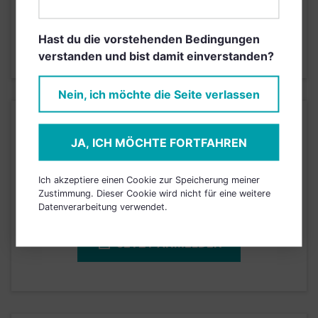
4
1
2
3
5
6
7
Hast du die vorstehenden Bedingungen
verstanden und bist damit einverstanden?
Stand 16.04.2026
Nein, ich möchte die Seite verlassen
KURSENTWICKLUNG
JA, ICH MÖCHTE FORTFAHREN
Einfach und kostenlos
Ich akzeptiere einen Cookie zur Speicherung meiner
registrieren, um dieses Feature
Zustimmung. Dieser Cookie wird nicht für eine weitere
freizuschalten.
Datenverarbeitung verwendet.
JETZT ANMELDEN