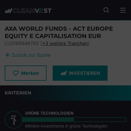
zum Seiteninhalt springen
Fonds suc
AXA WORLD FUNDS - ACT EUROPE
EQUITY E CAPITALISATION EUR
LU0189846792 [
+3 weitere Tranchen
]
Zurück zur Suche
Merken
INVESTIEREN
KRITERIEN
GRÜNE TECHNOLOGIEN
Mittlere Investments in grüne Technologien