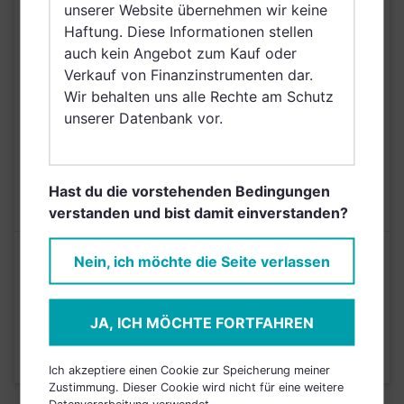
unserer Website übernehmen wir keine
VERTRIEBSZULASSUNG
Nordirland, Österreich,
Haftung. Diese Informationen stellen
Schweiz, Finnland,
auch kein Angebot zum Kauf oder
Dänemark, Schweden,
Verkauf von Finanzinstrumenten dar.
Netherlands (Kingdom
Wir behalten uns alle Rechte am Schutz
of the), Norwegen,
unserer Datenbank vor.
Kroatien
AUSGABEAUFSCHLAG
5,00%
MAX. LAUFENDE
Hast du die vorstehenden Bedingungen
2,35%
KOSTEN
verstanden und bist damit einverstanden?
Risikoeinstufung laut Anbieter (KID)
Nein, ich möchte die Seite verlassen
4
1
2
3
5
6
7
JA, ICH MÖCHTE FORTFAHREN
Stand 21.07.2025
Ich akzeptiere einen Cookie zur Speicherung meiner
Zustimmung. Dieser Cookie wird nicht für eine weitere