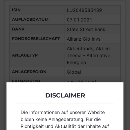
ISIN
LU2048585439
AUFLAGEDATUM
07.01.2021
BANK
State Street Bank
FONDSGESELLSCHAFT
Allianz Glo Invs
Aktienfonds, Aktien
ANLAGETYP
Thema - Alternative
Energien
ANLAGEREGION
Global
ERTRAGSTYP
ausschüttend
WÄHRUNG
EUR
DISCLAIMER
Frankreich,
Deutschland,
Die Informationen auf unserer Website
Luxemburg,
bilden keine Anlageberatung. Für die
Vereinigtes Königreich
Richtigkeit und Aktualität der Inhalte auf
Großbritannien und