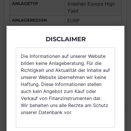
ANLAGETYP
Anleihen Europa High
Yield
ANLAGEREGION
EURP
ERTRAGSTYP
thesaurierend
DISCLAIMER
WÄHRUNG
EUR
Portugal, Frankreich,
Die Informationen auf unserer Website
Deutschland, Italien,
VERTRIEBSZULASSUNG
bilden keine Anlageberatung. Für die
Luxemburg, Österreich,
Richtigkeit und Aktualität der Inhalte auf
Schweiz
unserer Website übernehmen wir keine
AUSGABEAUFSCHLAG
3,00%
Haftung. Diese Informationen stellen
MAX. LAUFENDE
auch kein Angebot zum Kauf oder
1,35%
KOSTEN
Verkauf von Finanzinstrumenten dar.
Wir behalten uns alle Rechte am Schutz
unserer Datenbank vor.
Risikoeinstufung laut Anbieter (KID)