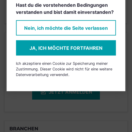
2
1
3
4
5
6
7
Hast du die vorstehenden Bedingungen
verstanden und bist damit einverstanden?
Stand 21.07.2025
Nein, ich möchte die Seite verlassen
KURSENTWICKLUNG
JA, ICH MÖCHTE FORTFAHREN
Einfach und kostenlos
Ich akzeptiere einen Cookie zur Speicherung meiner
registrieren, um dieses Feature
Zustimmung. Dieser Cookie wird nicht für eine weitere
Datenverarbeitung verwendet.
freizuschalten.
JETZT ANMELDEN
BRANCHEN