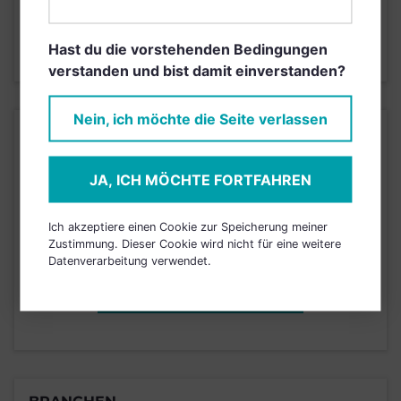
4
1
2
3
5
6
7
Hast du die vorstehenden Bedingungen
Stand 13.09.2019
verstanden und bist damit einverstanden?
Nein, ich möchte die Seite verlassen
KURSENTWICKLUNG
JA, ICH MÖCHTE FORTFAHREN
Einfach und kostenlos
registrieren, um dieses Feature
Ich akzeptiere einen Cookie zur Speicherung meiner
freizuschalten.
Zustimmung. Dieser Cookie wird nicht für eine weitere
Datenverarbeitung verwendet.
JETZT ANMELDEN