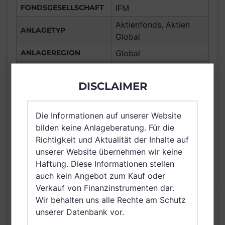
FONDSGESELLSCHAFT
IFM
Aktienfonds, Aktien
ANLAGETYP
Global
ANLAGEREGION
Global
ERTRAGSTYP
ausschüttend
DISCLAIMER
WÄHRUNG
EUR
Liechtenstein,
VERTRIEBSZULASSUNG
Deutschland,
Die Informationen auf unserer Website
Österreich, Schweiz
bilden keine Anlageberatung. Für die
Richtigkeit und Aktualität der Inhalte auf
AUSGABEAUFSCHLAG
5,00%
unserer Website übernehmen wir keine
MAX. LAUFENDE
Haftung. Diese Informationen stellen
1,75%
KOSTEN
auch kein Angebot zum Kauf oder
Verkauf von Finanzinstrumenten dar.
Wir behalten uns alle Rechte am Schutz
Risikoeinstufung laut Anbieter (KID)
unserer Datenbank vor.