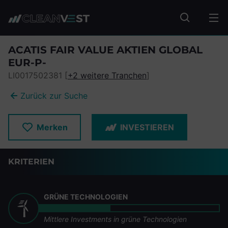
zum Seiteninhalt springen
Fonds suc
ACATIS FAIR VALUE AKTIEN GLOBAL
EUR-P-
LI0017502381 [
+2 weitere Tranchen
]
Zurück zur Suche
Merken
INVESTIEREN
KRITERIEN
GRÜNE TECHNOLOGIEN
Mittlere Investments in grüne Technologien