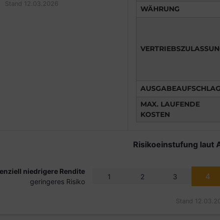
Stand 12.03.2026
WÄHRUNG
VERTRIEBSZULASSU
AUSGABEAUFSCHLA
MAX. LAUFENDE
KOSTEN
Risikoeinstufung laut 
enziell niedrigere Rendite
4
1
2
3
geringeres Risiko
Stand 12.03.2