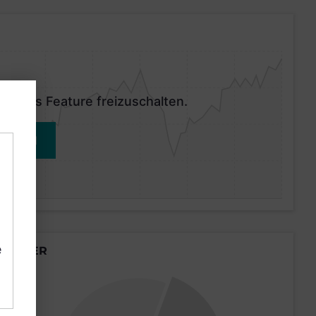
 dieses Feature freizuschalten.
MELDEN
e
LÄNDER