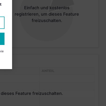
t
Einfach und kostenlos
registrieren, um dieses Feature
freizuschalten.
kie
ANTEIL
 dieses Feature freizuschalten.