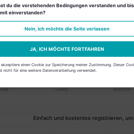
st du die vorstehenden Bedingungen verstanden und bis
Einfach und kostenlos
mit einverstanden?
registrieren, um dieses Feature
freizuschalten.
Nein, ich möchte die Seite verlassen
JA, ICH MÖCHTE FORTFAHREN
h akzeptiere einen Cookie zur Speicherung meiner Zustimmung. Dieser Coo
d nicht für eine weitere Datenverarbeitung verwendet.
P HOLDINGS
AME
LAND
SEKTOR
Einfach und kostenlos registrieren, um