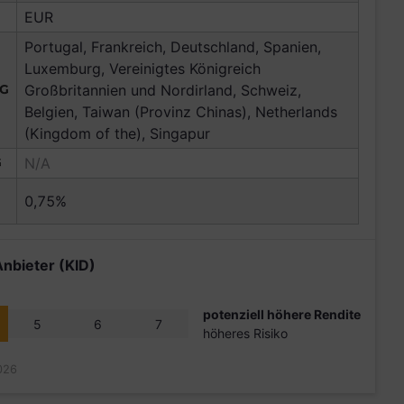
EUR
Portugal, Frankreich, Deutschland, Spanien,
Luxemburg, Vereinigtes Königreich
NG
Großbritannien und Nordirland, Schweiz,
Belgien, Taiwan (Provinz Chinas), Netherlands
(Kingdom of the), Singapur
G
N/A
0,75%
Anbieter (KID)
potenziell höhere Rendite
5
6
7
höheres Risiko
026