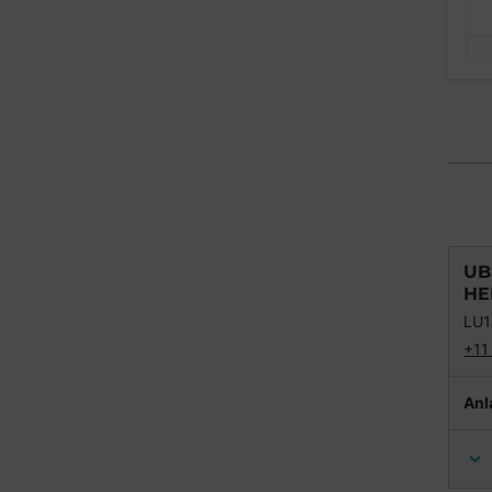
UB
HE
LU
+11
Anl