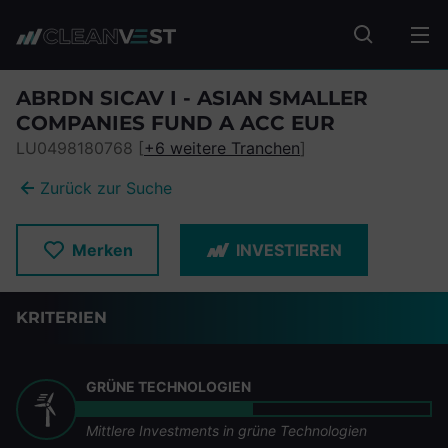
zum Seiteninhalt springen
Fonds suc
ABRDN SICAV I - ASIAN SMALLER
COMPANIES FUND A ACC EUR
LU0498180768 [
+6 weitere Tranchen
]
Zurück zur Suche
Merken
INVESTIEREN
KRITERIEN
GRÜNE TECHNOLOGIEN
Mittlere Investments in grüne Technologien