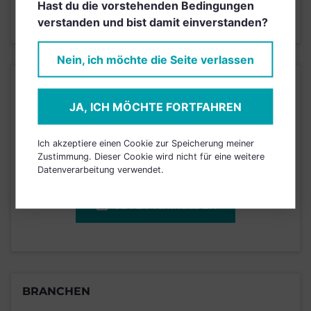
Hast du die vorstehenden Bedingungen
verstanden und bist damit einverstanden?
Stand 29.02.2020
Nein, ich möchte die Seite verlassen
KURSENTWICKLUNG
JA, ICH MÖCHTE FORTFAHREN
Einfach und kostenlos
Ich akzeptiere einen Cookie zur Speicherung meiner
registrieren, um dieses Feature
Zustimmung. Dieser Cookie wird nicht für eine weitere
freizuschalten.
Datenverarbeitung verwendet.
JETZT ANMELDEN
BRANCHEN