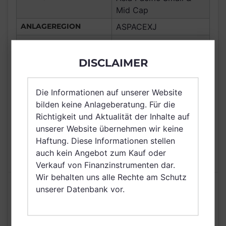
Mid Cap
ANLAGEREGION
ASPACEXJ
ERTRAGSTYP
thesaurierend
WÄHRUNG
EUR
DISCLAIMER
Frankreich,
Deutschland, Spanien,
Die Informationen auf unserer Website
VERTRIEBSZULASSUNG
Luxemburg, Schweiz,
bilden keine Anlageberatung. Für die
Singapur
Richtigkeit und Aktualität der Inhalte auf
unserer Website übernehmen wir keine
AUSGABEAUFSCHLAG
5,00%
Haftung. Diese Informationen stellen
MAX. LAUFENDE
1,75%
auch kein Angebot zum Kauf oder
KOSTEN
Verkauf von Finanzinstrumenten dar.
Wir behalten uns alle Rechte am Schutz
Risikoeinstufung laut Anbieter (KID)
unserer Datenbank vor.
4
1
2
3
5
6
7