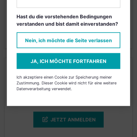
Risikoeinstufung laut Anbieter (KID)
Hast du die vorstehenden Bedingungen
verstanden und bist damit einverstanden?
4
1
2
3
5
6
7
Nein, ich möchte die Seite verlassen
Stand 31.03.2020
JA, ICH MÖCHTE FORTFAHREN
KURSENTWICKLUNG
Ich akzeptiere einen Cookie zur Speicherung meiner
Zustimmung. Dieser Cookie wird nicht für eine weitere
Einfach und kostenlos
Datenverarbeitung verwendet.
registrieren, um dieses Feature
freizuschalten.
JETZT ANMELDEN