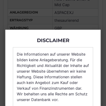
Mid Cap
ANLAGEREGION
ASPACEXJ
ERTRAGSTYP
thesaurierend
WÄHRUNG
GBP
Frankreich,
DISCLAIMER
Deutschland, Spanien,
Italien, Luxemburg,
Vereinigtes Königreich
Die Informationen auf unserer Website
VERTRIEBSZULASSUNG
Großbritannien und
bilden keine Anlageberatung. Für die
Nordirland, Schweiz,
Richtigkeit und Aktualität der Inhalte auf
Hong Kong, Irland,
unserer Website übernehmen wir keine
Belgien, Singapur
Haftung. Diese Informationen stellen
auch kein Angebot zum Kauf oder
AUSGABEAUFSCHLAG
5,00%
Verkauf von Finanzinstrumenten dar.
MAX. LAUFENDE
1,75%
Wir behalten uns alle Rechte am Schutz
KOSTEN
unserer Datenbank vor.