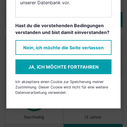
unserer Datenbank vor.
Nachhaltig
(3 Jahre)
Merken
DETAILS
Hast du die vorstehenden Bedingungen
verstanden und bist damit einverstanden?
UBS (LUX) EQUITY FUND - BIOTECH (USD)
Nein, ich möchte die Seite verlassen
UNIT CLASS QL-ACC USD
LU2208649280
JA, ICH MÖCHTE FORTFAHREN
Anlagetyp:
Aktienfonds
Ich akzeptiere einen Cookie zur Speicherung meiner
NACHHALTIGKEIT
RENDITE
Zustimmung. Dieser Cookie wird nicht für eine weitere
Datenverarbeitung verwendet.
Punkte
9,2/10
+46,17%
Nachhaltig
(3 Jahre)