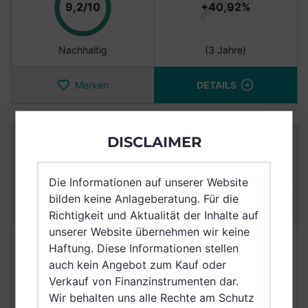
Punkte
9,2/10
+40,92%
Nachhaltig
(3 Jahre)
Merken
DETAILS
DISCLAIMER
UBS (LUX) EQUITY FUND - BIOTECH (USD)
UNIT CLASS Q-ACC USD
LU0400035332
Die Informationen auf unserer Website
bilden keine Anlageberatung. Für die
Anlagetyp:
Aktienfonds
Richtigkeit und Aktualität der Inhalte auf
unserer Website übernehmen wir keine
NACHHALTIGKEIT
RENDITE
Haftung. Diese Informationen stellen
auch kein Angebot zum Kauf oder
Punkte
9,2/10
+45,29%
Verkauf von Finanzinstrumenten dar.
Wir behalten uns alle Rechte am Schutz