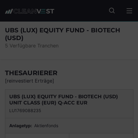
zum Seiteninhalt springen
Fonds suc
UBS (LUX) EQUITY FUND - BIOTECH
(USD)
5 Verfügbare Tranchen
THESAURIERER
[reinvestiert Erträge]
UBS (LUX) EQUITY FUND - BIOTECH (USD)
UNIT CLASS (EUR) Q-ACC EUR
LU1769088235
Anlagetyp:
Aktienfonds