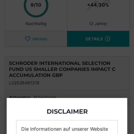
Punkte
9/10
+44,30%
Nachhaltig
(3 Jahre)
Merken
DETAILS
SCHRODER INTERNATIONAL SELECTION
FUND US SMALLER COMPANIES IMPACT C
ACCUMULATION GBP
LU2526491316
Anlagetyp:
Aktienfonds
DISCLAIMER
NACHHALTIGKEIT
RENDITE
Die Informationen auf unserer Website
Punkte
9/10
+38,08%