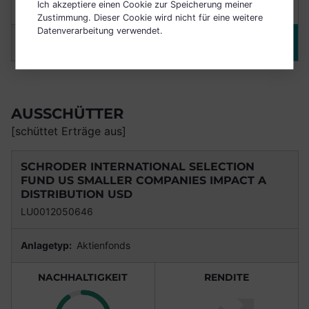
Ich akzeptiere einen Cookie zur Speicherung meiner
Nachhaltig
(3 Jahre)
Zustimmung. Dieser Cookie wird nicht für eine weitere
Datenverarbeitung verwendet.
Merken
DETAILS
AUSSCHÜTTER
[schüttet Erträge aus]
SCHRODER INTERNATIONAL SELECTION
FUND US SMALLER COMPANIES IMPACT A
DISTRIBUTION USD
LU0012050646
Anlagetyp:
Aktienfonds
NACHHALTIGKEIT
RENDITE