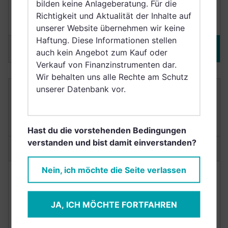
bilden keine Anlageberatung. Für die
Richtigkeit und Aktualität der Inhalte auf
Nachhaltig
(3 Jahre)
unserer Website übernehmen wir keine
Haftung. Diese Informationen stellen
Merken
DETAILS
auch kein Angebot zum Kauf oder
Verkauf von Finanzinstrumenten dar.
Wir behalten uns alle Rechte am Schutz
unserer Datenbank vor.
SCHRODER INTERNATIONAL SELECTION
FUND US SMALLER COMPANIES IMPACT C
ACCUMULATION USD
LU0106262180
Hast du die vorstehenden Bedingungen
verstanden und bist damit einverstanden?
Anlagetyp:
Aktienfonds
Nein, ich möchte die Seite verlassen
NACHHALTIGKEIT
RENDITE
Punkte
9/10
+50,04%
JA, ICH MÖCHTE FORTFAHREN