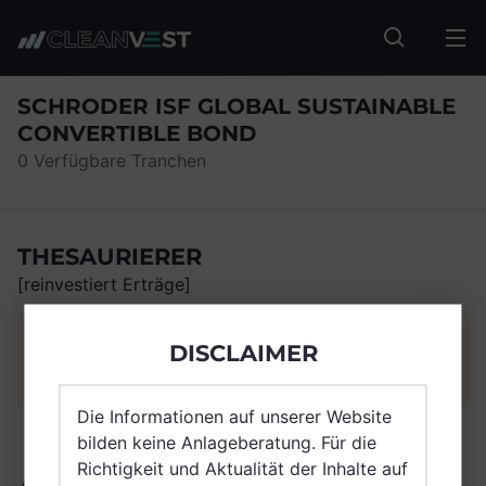
zum Seiteninhalt springen
Fonds suc
SCHRODER ISF GLOBAL SUSTAINABLE
CONVERTIBLE BOND
0 Verfügbare Tranchen
THESAURIERER
[reinvestiert Erträge]
Für diesen Fonds wurden keine passenden
DISCLAIMER
Tranchen dieses Typs gefunden.
Die Informationen auf unserer Website
bilden keine Anlageberatung. Für die
Richtigkeit und Aktualität der Inhalte auf