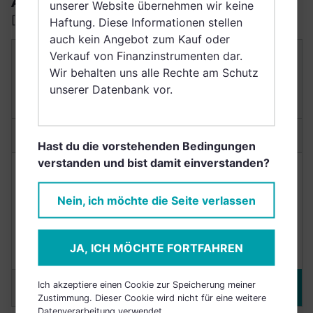
AUSSCHÜTTER
unserer Website übernehmen wir keine
[schüttet Erträge aus]
Haftung. Diese Informationen stellen
auch kein Angebot zum Kauf oder
Verkauf von Finanzinstrumenten dar.
SCHRODER INTERNATIONAL SELECTION
FUND GLOBAL SUSTAINABLE CONVERTIBLE
Wir behalten uns alle Rechte am Schutz
BOND A DIS USD H
unserer Datenbank vor.
LU2448034152
Anlagetyp:
Wandelanleihenfonds
Hast du die vorstehenden Bedingungen
verstanden und bist damit einverstanden?
NACHHALTIGKEIT
RENDITE
Nein, ich möchte die Seite verlassen
N/A
N/A
JA, ICH MÖCHTE FORTFAHREN
derzeit nicht bewertet
(3 Jahre)
Ich akzeptiere einen Cookie zur Speicherung meiner
Merken
DETAILS
Zustimmung. Dieser Cookie wird nicht für eine weitere
Datenverarbeitung verwendet.