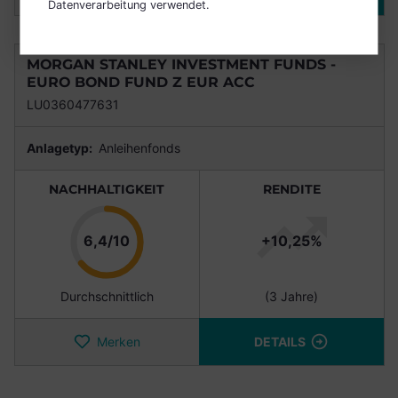
Datenverarbeitung verwendet.
MORGAN STANLEY INVESTMENT FUNDS -
EURO BOND FUND Z EUR ACC
LU0360477631
Anlagetyp:
Anleihenfonds
NACHHALTIGKEIT
RENDITE
Punkte
6,4/10
+10,25%
Durchschnittlich
(3 Jahre)
Merken
DETAILS