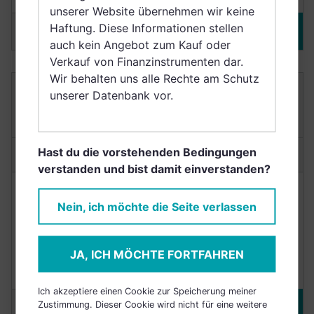
unserer Website übernehmen wir keine
Haftung. Diese Informationen stellen
Merken
DETAILS
auch kein Angebot zum Kauf oder
Verkauf von Finanzinstrumenten dar.
Wir behalten uns alle Rechte am Schutz
MORGAN STANLEY INVESTMENT FUNDS -
unserer Datenbank vor.
EURO BOND FUND I EUR ACC
LU0042383389
Hast du die vorstehenden Bedingungen
Anlagetyp:
Anleihenfonds
verstanden und bist damit einverstanden?
NACHHALTIGKEIT
RENDITE
Nein, ich möchte die Seite verlassen
Punkte
6,4/10
+9,34%
JA, ICH MÖCHTE FORTFAHREN
Durchschnittlich
(3 Jahre)
Ich akzeptiere einen Cookie zur Speicherung meiner
Zustimmung. Dieser Cookie wird nicht für eine weitere
Merken
DETAILS