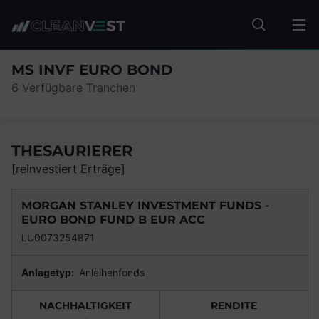
zum Seiteninhalt springen
Fonds suc
MS INVF EURO BOND
6 Verfügbare Tranchen
THESAURIERER
[reinvestiert Erträge]
MORGAN STANLEY INVESTMENT FUNDS -
EURO BOND FUND B EUR ACC
LU0073254871
Anlagetyp:
Anleihenfonds
NACHHALTIGKEIT
RENDITE