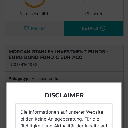
Durchschnittlich
(3 Jahre)
Merken
DETAILS
MORGAN STANLEY INVESTMENT FUNDS -
EURO BOND FUND C EUR ACC
LU0176161882
Anlagetyp:
Anleihenfonds
NACHHALTIGKEIT
RENDITE
DISCLAIMER
Punkte
6,4/10
+5,97%
Die Informationen auf unserer Website
bilden keine Anlageberatung. Für die
Richtigkeit und Aktualität der Inhalte auf
Durchschnittlich
(3 Jahre)