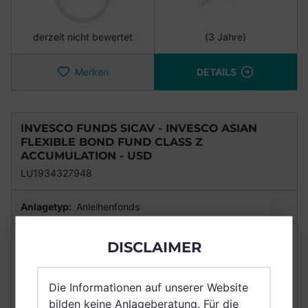
derzeit nicht bewertet
(3 Jahre)
Merken
DETAILS
INVESCO FUNDS SICAV - INVESCO ASIAN
FLEXIBLE BOND FUND CLASS Z
ACCUMULATION - USD
LU1934327948
Anlagetyp:
Anleihenfonds
NACHHALTIGKEIT
RENDITE
DISCLAIMER
N/A
+23,50%
Die Informationen auf unserer Website
bilden keine Anlageberatung. Für die