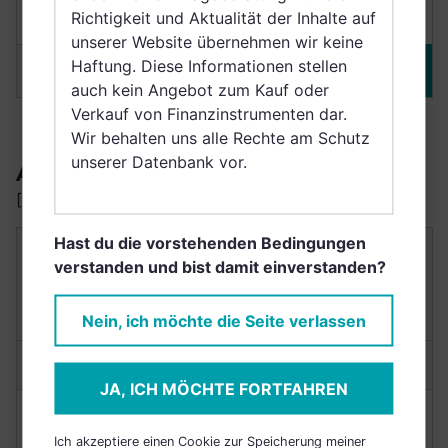
Richtigkeit und Aktualität der Inhalte auf
derzeit nicht bewertet
(3 Jahre)
unserer Website übernehmen wir keine
Haftung. Diese Informationen stellen
Merken
DETAILS
auch kein Angebot zum Kauf oder
Verkauf von Finanzinstrumenten dar.
Wir behalten uns alle Rechte am Schutz
unserer Datenbank vor.
AUSSCHÜTTER
[schüttet Erträge aus]
Hast du die vorstehenden Bedingungen
INVESCO FUNDS SICAV - INVESCO ASIAN
verstanden und bist damit einverstanden?
FLEXIBLE BOND FUND CLASS A ANNUAL
DISTRIBUTION - EUR
LU0794790807
Nein, ich möchte die Seite verlassen
Anlagetyp:
Anleihenfonds
JA, ICH MÖCHTE FORTFAHREN
NACHHALTIGKEIT
RENDITE
Ich akzeptiere einen Cookie zur Speicherung meiner