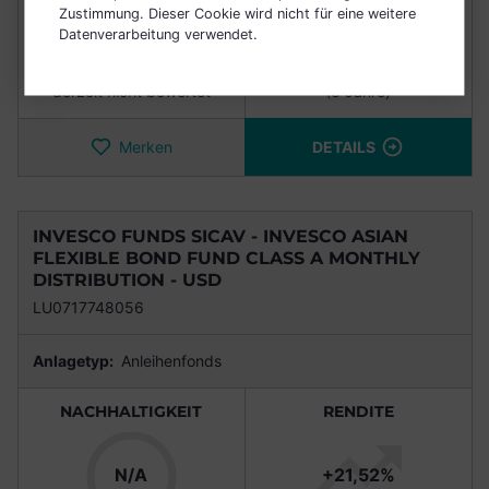
Zustimmung. Dieser Cookie wird nicht für eine weitere
N/A
+11,43%
Datenverarbeitung verwendet.
derzeit nicht bewertet
(3 Jahre)
Merken
DETAILS
INVESCO FUNDS SICAV - INVESCO ASIAN
FLEXIBLE BOND FUND CLASS A MONTHLY
DISTRIBUTION - USD
LU0717748056
Anlagetyp:
Anleihenfonds
NACHHALTIGKEIT
RENDITE
N/A
+21,52%