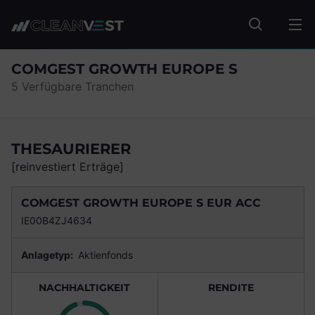
zum Seiteninhalt springen
Fonds suc
COMGEST GROWTH EUROPE S
5 Verfügbare Tranchen
THESAURIERER
[reinvestiert Erträge]
COMGEST GROWTH EUROPE S EUR ACC
IE00B4ZJ4634
Anlagetyp:
Aktienfonds
NACHHALTIGKEIT
RENDITE