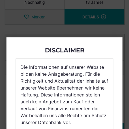
Nachhaltig
(3 Jahre)
Merken
DETAILS
COMGEST GROWTH EUROPE S FUND CLASS
USD Z ACC
DISCLAIMER
IE00BMBWVQ15
Die Informationen auf unserer Website
Anlagetyp:
Aktienfonds
bilden keine Anlageberatung. Für die
Richtigkeit und Aktualität der Inhalte auf
NACHHALTIGKEIT
RENDITE
unserer Website übernehmen wir keine
Haftung. Diese Informationen stellen
Punkte
9,4/10
+7,66%
auch kein Angebot zum Kauf oder
Verkauf von Finanzinstrumenten dar.
Wir behalten uns alle Rechte am Schutz
Nachhaltig
(3 Jahre)
unserer Datenbank vor.