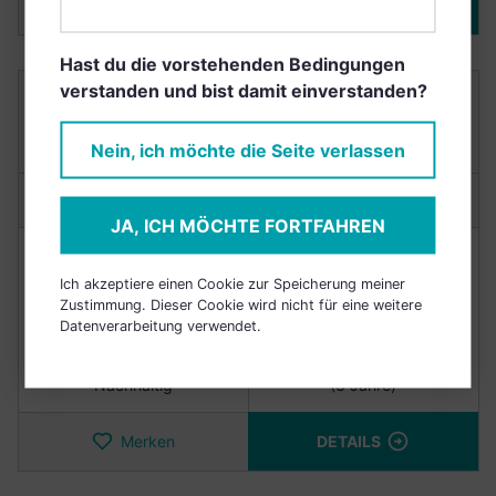
Merken
DETAILS
Hast du die vorstehenden Bedingungen
verstanden und bist damit einverstanden?
COMGEST GROWTH EUROPE S FUND USD
ACCUMULATION CLASS
IE00B3ZL9H82
Nein, ich möchte die Seite verlassen
Anlagetyp:
Aktienfonds
JA, ICH MÖCHTE FORTFAHREN
NACHHALTIGKEIT
RENDITE
Ich akzeptiere einen Cookie zur Speicherung meiner
Zustimmung. Dieser Cookie wird nicht für eine weitere
Punkte
9,4/10
+4,83%
Datenverarbeitung verwendet.
Nachhaltig
(3 Jahre)
Merken
DETAILS