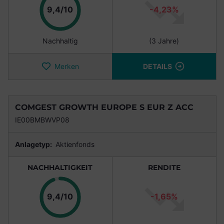
Punkte
9,4/10
-4,23%
Nachhaltig
(3 Jahre)
Merken
DETAILS
COMGEST GROWTH EUROPE S EUR Z ACC
IE00BMBWVP08
Anlagetyp:
Aktienfonds
NACHHALTIGKEIT
RENDITE
Punkte
9,4/10
-1,65%