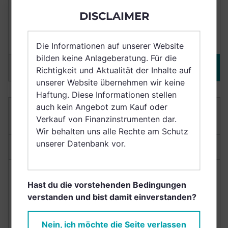
Punkte
8/10
+48,51%
DISCLAIMER
Nachhaltig
(3 Jahre)
Die Informationen auf unserer Website
bilden keine Anlageberatung. Für die
Merken
DETAILS
Richtigkeit und Aktualität der Inhalte auf
unserer Website übernehmen wir keine
Haftung. Diese Informationen stellen
auch kein Angebot zum Kauf oder
C-QUADRAT ARTS TOTAL RETURN ESG T
Verkauf von Finanzinstrumenten dar.
AT0000618137
Wir behalten uns alle Rechte am Schutz
unserer Datenbank vor.
Anlagetyp:
Mischfonds
NACHHALTIGKEIT
RENDITE
Hast du die vorstehenden Bedingungen
verstanden und bist damit einverstanden?
Punkte
8/10
+44,35%
Nein, ich möchte die Seite verlassen