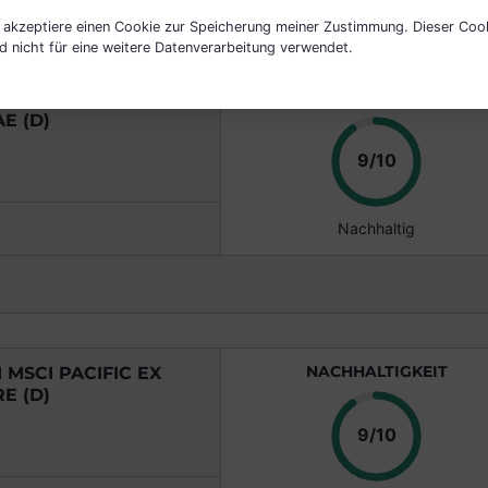
h akzeptiere einen Cookie zur Speicherung meiner Zustimmung. Dieser Coo
d nicht für eine weitere Datenverarbeitung verwendet.
NACHHALTIGKEIT
MSCI PACIFIC EX
E (D)
Punkte
9/10
Nachhaltig
NACHHALTIGKEIT
MSCI PACIFIC EX
E (D)
Punkte
9/10