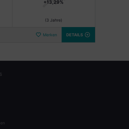
+13,29%
(3 Jahre)
Merken
DETAILS
S
gen