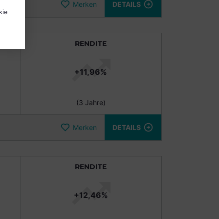
Merken
DETAILS
kie
RENDITE
+11,96%
(3 Jahre)
Merken
DETAILS
RENDITE
+12,46%