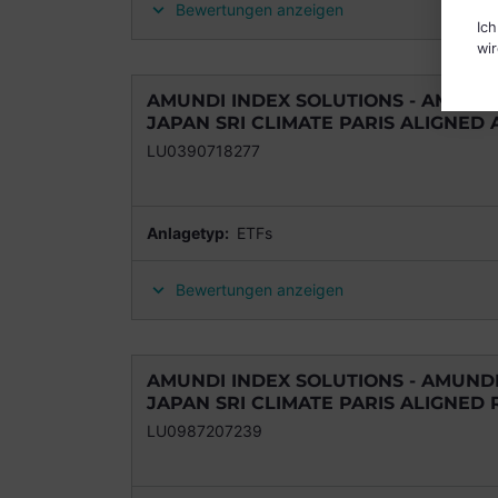
Bewertungen anzeigen
Ic
wir
AMUNDI INDEX SOLUTIONS - AMUNDI 
JAPAN SRI CLIMATE PARIS ALIGNED A
LU0390718277
Anlagetyp:
ETFs
Bewertungen anzeigen
AMUNDI INDEX SOLUTIONS - AMUNDI 
JAPAN SRI CLIMATE PARIS ALIGNED R
LU0987207239