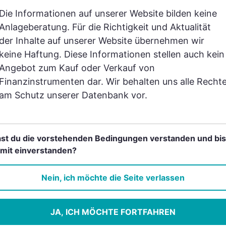
Die Informationen auf unserer Website bilden keine
Anlageberatung. Für die Richtigkeit und Aktualität
derzeit nicht bewertet
der Inhalte auf unserer Website übernehmen wir
keine Haftung. Diese Informationen stellen auch kein
Angebot zum Kauf oder Verkauf von
Finanzinstrumenten dar. Wir behalten uns alle Recht
am Schutz unserer Datenbank vor.
st du die vorstehenden Bedingungen verstanden und bis
NACHHALTIGKEIT
MSCI PACIFIC EX
mit einverstanden?
3E (D)
Punkte
9/10
Nein, ich möchte die Seite verlassen
Nachhaltig
JA, ICH MÖCHTE FORTFAHREN