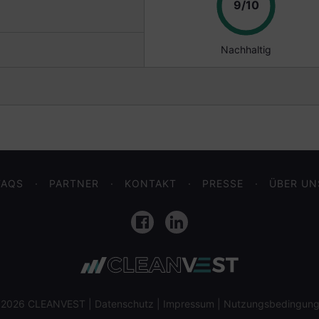
Punkte
9/10
Nachhaltig
FAQS
PARTNER
KONTAKT
PRESSE
ÜBER UN
Facebook
LinkedIn
 2026 CLEANVEST |
Datenschutz
|
Impressum
|
Nutzungsbedingun