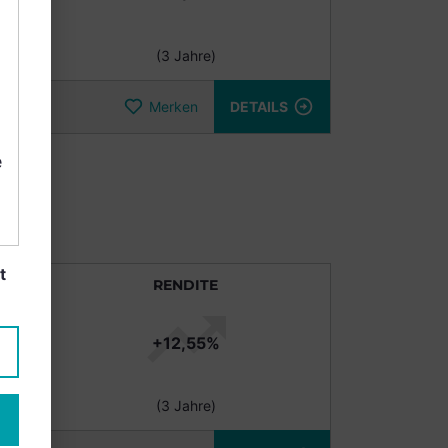
(3 Jahre)
Merken
DETAILS
e
t
RENDITE
+12,55%
(3 Jahre)