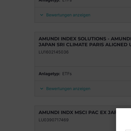
Bewertungen anzeigen
AMUNDI INDEX SOLUTIONS - AMUNDI 
JAPAN SRI CLIMATE PARIS ALIGNED U
LU1602145036
Anlagetyp:
ETFs
Bewertungen anzeigen
AMUNDI INDX MSCI PAC EX JAPAN SRI
LU0390717469