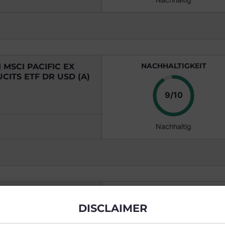
NACHHALTIGKEIT
MSCI PACIFIC EX
CITS ETF DR USD (A)
Punkte
9/10
Nachhaltig
NACHHALTIGKEIT
 PAB - ME (A)
DISCLAIMER
N/A