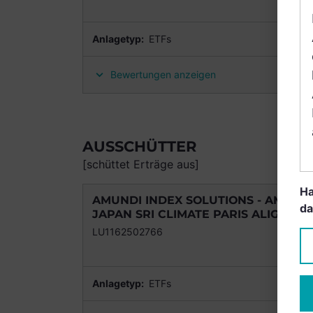
Anlagetyp:
ETFs
Bewertungen anzeigen
AUSSCHÜTTER
[schüttet Erträge aus]
Ha
AMUNDI INDEX SOLUTIONS - AMUNDI 
da
JAPAN SRI CLIMATE PARIS ALIGNED A
LU1162502766
Anlagetyp:
ETFs