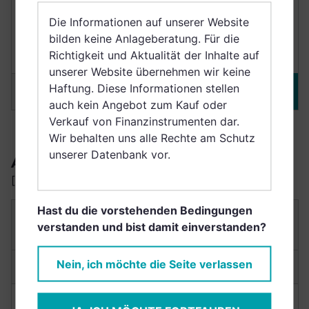
Punkte
7,6/10
+12,01%
Die Informationen auf unserer Website
bilden keine Anlageberatung. Für die
Richtigkeit und Aktualität der Inhalte auf
Nachhaltig
(3 Jahre)
unserer Website übernehmen wir keine
Haftung. Diese Informationen stellen
Merken
DETAILS
auch kein Angebot zum Kauf oder
Verkauf von Finanzinstrumenten dar.
Wir behalten uns alle Rechte am Schutz
unserer Datenbank vor.
AUSSCHÜTTER
[schüttet Erträge aus]
Hast du die vorstehenden Bedingungen
ALLIANZ INTERGLOBAL - A - EUR
verstanden und bist damit einverstanden?
DE0008475070
Nein, ich möchte die Seite verlassen
Anlagetyp:
Aktienfonds
NACHHALTIGKEIT
RENDITE