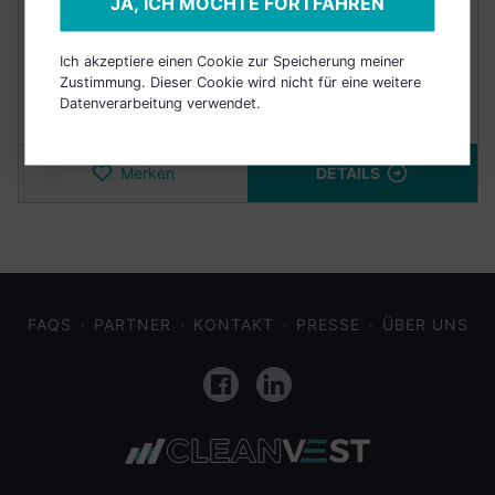
JA, ICH MÖCHTE FORTFAHREN
Punkte
7,6/10
+12,00%
Ich akzeptiere einen Cookie zur Speicherung meiner
Zustimmung. Dieser Cookie wird nicht für eine weitere
Datenverarbeitung verwendet.
Nachhaltig
(3 Jahre)
Merken
DETAILS
FAQS
PARTNER
KONTAKT
PRESSE
ÜBER UNS
Facebook
LinkedIn