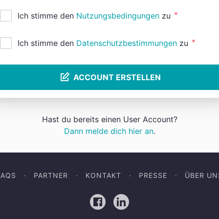
*
Ich stimme den
Nutzungsbedingungen
zu
*
Ich stimme den
Datenschutzbestimmungen
zu
ACCOUNT ERSTELLEN
Hast du bereits einen User Account?
Dann melde dich hier an
.
FAQS
PARTNER
KONTAKT
PRESSE
ÜBER UN
Facebook
LinkedIn