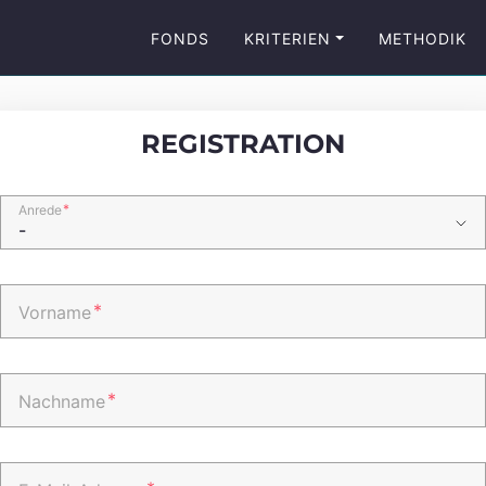
FONDS
KRITERIEN
METHODIK
REGISTRATION
*
Anrede
*
Vorname
*
Nachname