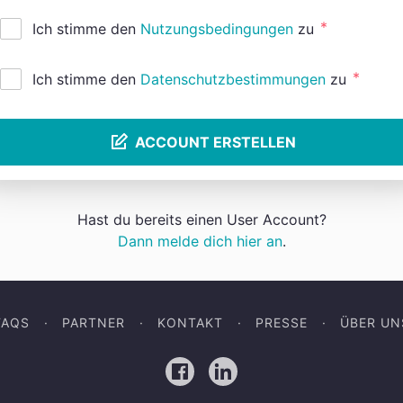
*
Ich stimme den
Nutzungsbedingungen
zu
*
Ich stimme den
Datenschutzbestimmungen
zu
ACCOUNT ERSTELLEN
Hast du bereits einen User Account?
Dann melde dich hier an
.
FAQS
PARTNER
KONTAKT
PRESSE
ÜBER UN
Facebook
LinkedIn