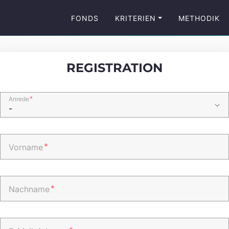
FONDS
KRITERIEN
METHODIK
REGISTRATION
*
Anrede
*
Vorname
*
Nachname