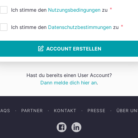
*
Ich stimme den
Nutzungsbedingungen
zu
*
Ich stimme den
Datenschutzbestimmungen
zu
ACCOUNT ERSTELLEN
Hast du bereits einen User Account?
Dann melde dich hier an
.
FAQS
PARTNER
KONTAKT
PRESSE
ÜBER UN
Facebook
LinkedIn