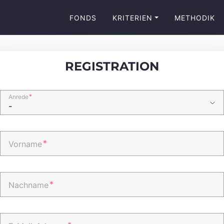
FONDS
KRITERIEN
METHODIK
REGISTRATION
*
Anrede
*
Vorname
*
Nachname