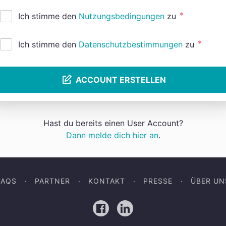
*
Ich stimme den
Nutzungsbedingungen
zu
*
Ich stimme den
Datenschutzbestimmungen
zu
ACCOUNT ERSTELLEN
Hast du bereits einen User Account?
Dann melde dich hier an
.
FAQS
PARTNER
KONTAKT
PRESSE
ÜBER UN
Facebook
LinkedIn