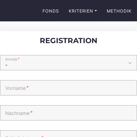
FONDS
KRITERIEN
METHODIK
REGISTRATION
*
Anrede
*
Vorname
*
Nachname