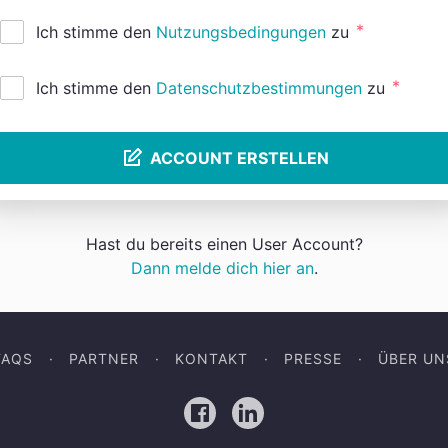
*
Ich stimme den
Nutzungsbedingungen
zu
*
Ich stimme den
Datenschutzbestimmungen
zu
ACCOUNT ERSTELLEN
Hast du bereits einen User Account?
Dann melde dich hier an
.
FAQS
PARTNER
KONTAKT
PRESSE
ÜBER UN
Facebook
LinkedIn