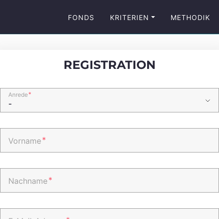
FONDS
KRITERIEN
METHODIK
REGISTRATION
*
Anrede
*
Vorname
*
Nachname