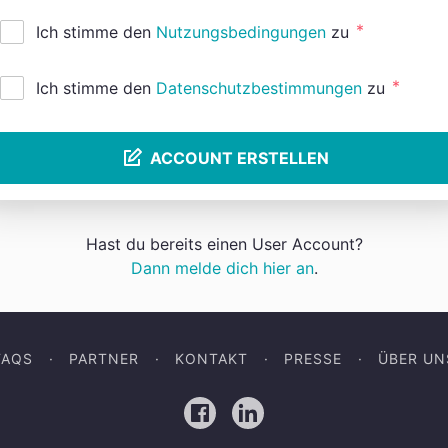
*
Ich stimme den
Nutzungsbedingungen
zu
*
Ich stimme den
Datenschutzbestimmungen
zu
ACCOUNT ERSTELLEN
Hast du bereits einen User Account?
Dann melde dich hier an
.
FAQS
PARTNER
KONTAKT
PRESSE
ÜBER UN
Facebook
LinkedIn