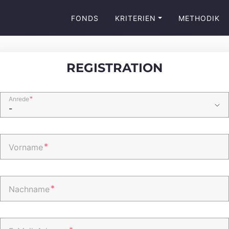
FONDS
KRITERIEN
METHODIK
REGISTRATION
*
Anrede
*
Vorname
*
Nachname