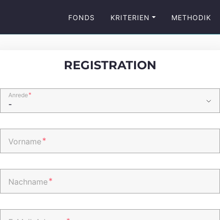
FONDS
KRITERIEN
METHODIK
REGISTRATION
*
Anrede
*
Vorname
*
Nachname