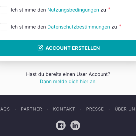
*
Ich stimme den
Nutzungsbedingungen
zu
*
Ich stimme den
Datenschutzbestimmungen
zu
ACCOUNT ERSTELLEN
Hast du bereits einen User Account?
Dann melde dich hier an
.
FAQS
PARTNER
KONTAKT
PRESSE
ÜBER UN
Facebook
LinkedIn