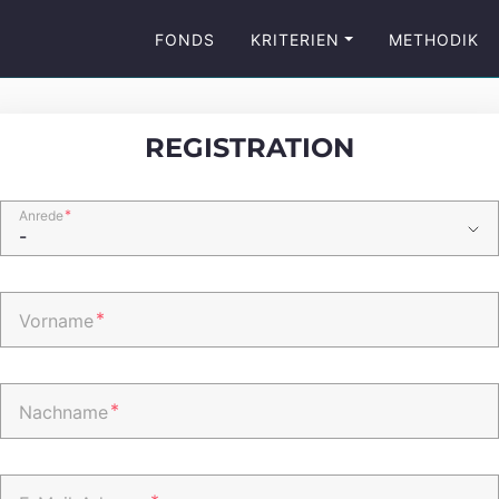
FONDS
KRITERIEN
METHODIK
REGISTRATION
*
Anrede
*
Vorname
*
Nachname