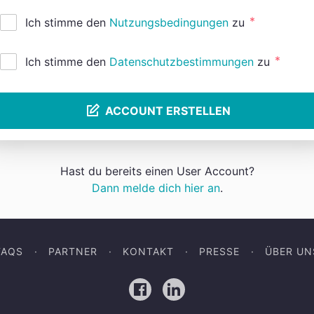
*
Ich stimme den
Nutzungsbedingungen
zu
*
Ich stimme den
Datenschutzbestimmungen
zu
ACCOUNT ERSTELLEN
Hast du bereits einen User Account?
Dann melde dich hier an
.
FAQS
PARTNER
KONTAKT
PRESSE
ÜBER UN
Facebook
LinkedIn