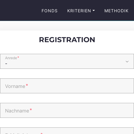
FONDS
KRITERIEN
METHODIK
REGISTRATION
*
Anrede
*
Vorname
*
Nachname