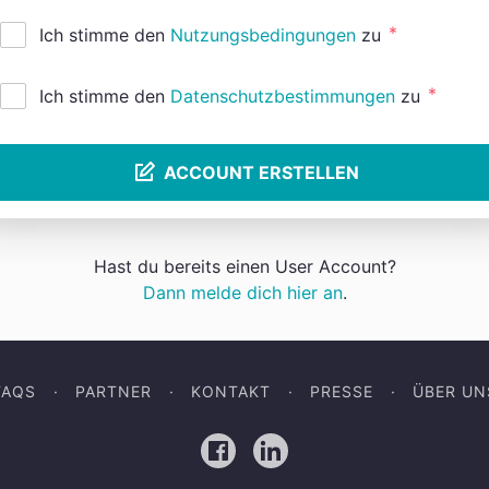
*
Ich stimme den
Nutzungsbedingungen
zu
*
Ich stimme den
Datenschutzbestimmungen
zu
ACCOUNT ERSTELLEN
Hast du bereits einen User Account?
Dann melde dich hier an
.
FAQS
PARTNER
KONTAKT
PRESSE
ÜBER UN
Facebook
LinkedIn