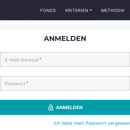
FONDS
KRITERIEN
METHODIK
ANMELDEN
*
E-Mail-Adresse
*
Passwort
ANMELDEN
Ich habe mein Passwort vergessen