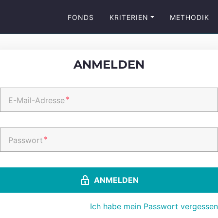
FONDS
KRITERIEN
METHODIK
ANMELDEN
*
E-Mail-Adresse
*
Passwort
ANMELDEN
Ich habe mein Passwort vergessen