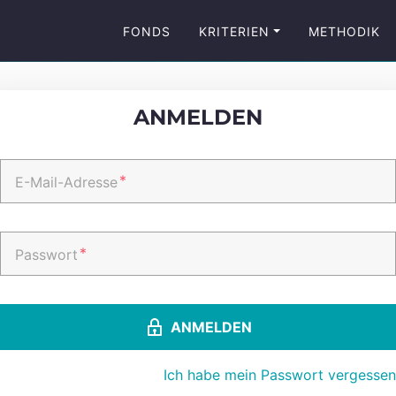
FONDS
KRITERIEN
METHODIK
ANMELDEN
*
E-Mail-Adresse
*
Passwort
ANMELDEN
Ich habe mein Passwort vergessen