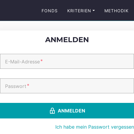
FONDS
KRITERIEN
METHODIK
ANMELDEN
*
E-Mail-Adresse
*
Passwort
ANMELDEN
Ich habe mein Passwort vergessen