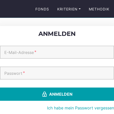
FONDS
KRITERIEN
METHODIK
ANMELDEN
*
E-Mail-Adresse
*
Passwort
ANMELDEN
Ich habe mein Passwort vergessen