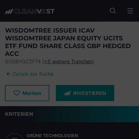
zum Seiteninhalt springen
Fonds suc
WISDOMTREE ISSUER ICAV
WISDOMTREE JAPAN EQUITY UCITS
ETF FUND SHARE CLASS GBP HEDGED
ACC
IE00BYQCZF74 [
+5 weitere Tranchen
]
Zurück zur Suche
Merken
INVESTIEREN
KRITERIEN
GRÜNE TECHNOLOGIEN