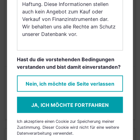
Haftung. Diese Informationen stellen
Dänemark, Schweden,
auch kein Angebot zum Kauf oder
Irland, Netherlands
Verkauf von Finanzinstrumenten dar.
(Kingdom of the),
Wir behalten uns alle Rechte am Schutz
Norwegen
unserer Datenbank vor.
AUSGABEAUFSCHLAG
3,00%
MAX. LAUFENDE
N/A
KOSTEN
Hast du die vorstehenden Bedingungen
verstanden und bist damit einverstanden?
Risikoeinstufung laut Anbieter (KID)
Nein, ich möchte die Seite verlassen
5
1
2
3
4
6
7
JA, ICH MÖCHTE FORTFAHREN
Stand 23.12.2022
Ich akzeptiere einen Cookie zur Speicherung meiner
Zustimmung. Dieser Cookie wird nicht für eine weitere
Datenverarbeitung verwendet.
KURSENTWICKLUNG