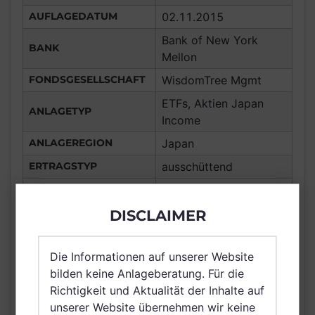
AUFLAGEDATUM
02.11.2015
Bank of New York
BANK
Mellon
FONDSGESELLSCHAFT
WisdomTree Mgmt
ETFs, Aktien Japan
ANLAGETYP
Income
ANLAGEREGION
Japan
ERTRAGSTYP
ausschüttend
WÄHRUNG
GBP
Frankreich,
DISCLAIMER
Deutschland, Spanien,
Italien, Luxemburg,
Die Informationen auf unserer Website
Vereinigtes Königreich
bilden keine Anlageberatung. Für die
Großbritannien und
Richtigkeit und Aktualität der Inhalte auf
VERTRIEBSZULASSUNG
Nordirland, Österreich,
unserer Website übernehmen wir keine
Schweiz, Finnland,