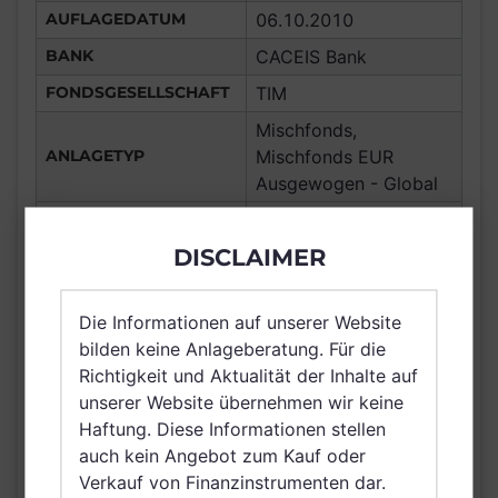
AUFLAGEDATUM
06.10.2010
BANK
CACEIS Bank
FONDSGESELLSCHAFT
TIM
Mischfonds,
ANLAGETYP
Mischfonds EUR
Ausgewogen - Global
ANLAGEREGION
Global
DISCLAIMER
ERTRAGSTYP
thesaurierend
WÄHRUNG
EUR
Die Informationen auf unserer Website
Frankreich,
bilden keine Anlageberatung. Für die
Deutschland, Spanien,
Richtigkeit und Aktualität der Inhalte auf
VERTRIEBSZULASSUNG
Luxemburg, Dänemark,
unserer Website übernehmen wir keine
Belgien, Netherlands
Haftung. Diese Informationen stellen
(Kingdom of the)
auch kein Angebot zum Kauf oder
AUSGABEAUFSCHLAG
N/A
Verkauf von Finanzinstrumenten dar.