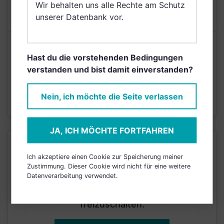
Wir behalten uns alle Rechte am Schutz
MAX. LAUFENDE
1,25%
KOSTEN
unserer Datenbank vor.
Risikoeinstufung laut Anbieter (KID)
Hast du die vorstehenden Bedingungen
verstanden und bist damit einverstanden?
3
1
2
4
5
6
7
Nein, ich möchte die Seite verlassen
Stand 13.02.2026
JA, ICH MÖCHTE FORTFAHREN
KURSENTWICKLUNG
Ich akzeptiere einen Cookie zur Speicherung meiner
Zustimmung. Dieser Cookie wird nicht für eine weitere
Datenverarbeitung verwendet.
Einfach und kostenlos
registrieren, um dieses Feature
freizuschalten.