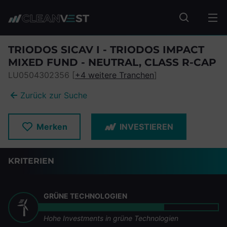
zum Seiteninhalt springen
Fonds suc
TRIODOS SICAV I - TRIODOS IMPACT
MIXED FUND - NEUTRAL, CLASS R-CAP
LU0504302356 [
+4 weitere Tranchen
]
Zurück zur Suche
Merken
INVESTIEREN
KRITERIEN
GRÜNE TECHNOLOGIEN
Hohe Investments in grüne Technologien