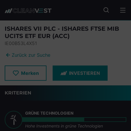
zum Seiteninhalt springen
Fonds suc
ISHARES VII PLC - ISHARES FTSE MIB
UCITS ETF EUR (ACC)
IE00B53L4X51
Zurück zur Suche
Merken
INVESTIEREN
KRITERIEN
GRÜNE TECHNOLOGIEN
Hohe Investments in grüne Technologien