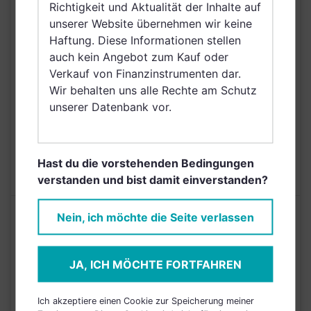
Richtigkeit und Aktualität der Inhalte auf
Großbritannien und
VERTRIEBSZULASSUNG
unserer Website übernehmen wir keine
Nordirland, Österreich,
Haftung. Diese Informationen stellen
Schweiz, Polen,
auch kein Angebot zum Kauf oder
Ungarn, Slowakei,
Verkauf von Finanzinstrumenten dar.
Schweden, Irland,
Wir behalten uns alle Rechte am Schutz
Netherlands (Kingdom
unserer Datenbank vor.
of the), Saudi Arabien
AUSGABEAUFSCHLAG
N/A
MAX. LAUFENDE
Hast du die vorstehenden Bedingungen
N/A
KOSTEN
verstanden und bist damit einverstanden?
Risikoeinstufung laut Anbieter (KID)
Nein, ich möchte die Seite verlassen
4
1
2
3
5
6
7
JA, ICH MÖCHTE FORTFAHREN
Stand 31.08.2025
Ich akzeptiere einen Cookie zur Speicherung meiner