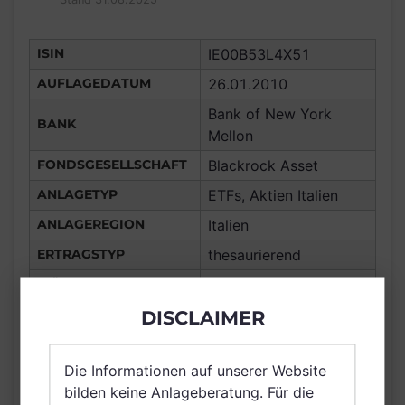
ISIN
IE00B53L4X51
AUFLAGEDATUM
26.01.2010
Bank of New York
BANK
Mellon
FONDSGESELLSCHAFT
Blackrock Asset
ANLAGETYP
ETFs, Aktien Italien
ANLAGEREGION
Italien
ERTRAGSTYP
thesaurierend
WÄHRUNG
EUR
DISCLAIMER
Portugal, Tschechien,
Frankreich,
Deutschland, Spanien,
Die Informationen auf unserer Website
Italien, Luxemburg,
bilden keine Anlageberatung. Für die
Vereinigtes Königreich