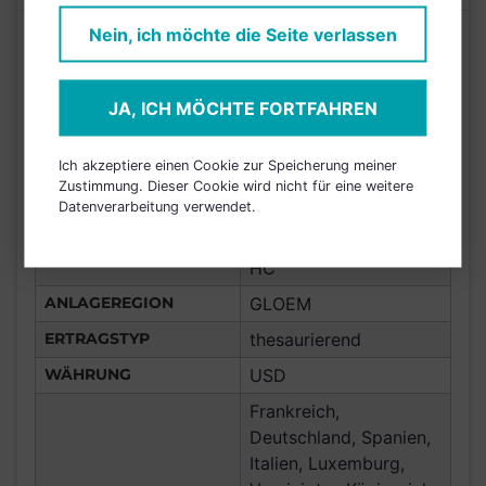
Nein, ich möchte die Seite verlassen
Mehr als 5% in Positionen mit Risiko von
ISIN
IE000YZIVX22
Artenschutzverletzungen investiert (Teil
AUFLAGEDATUM
27.06.2022
der schlechtesten 10% aller untersuchten
JA, ICH MÖCHTE FORTFAHREN
Bank of New York
Anlageprodukte)
BANK
Mellon
Ich akzeptiere einen Cookie zur Speicherung meiner
FONDSGESELLSCHAFT
Franklin TIS
Zustimmung. Dieser Cookie wird nicht für eine weitere
Datenverarbeitung verwendet.
ETFs, Anleihen
ANLAGETYP
Schwellenländer Global
HC
ANLAGEREGION
GLOEM
ERTRAGSTYP
thesaurierend
WÄHRUNG
USD
Frankreich,
Deutschland, Spanien,
Italien, Luxemburg,