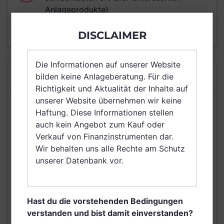
Anlageprodukte)
Mehr als 10% in Öl oder Erdgas investiert
DISCLAIMER
(Teil der schlechtesten 15% aller
untersuchten Anlageprodukte)
Die Informationen auf unserer Website
Mehr als 10% in Rüstung oder Atomwaffen
BASISDATEN
bilden keine Anlageberatung. Für die
investiert (Teil der schlechtesten 10% aller
Richtigkeit und Aktualität der Inhalte auf
untersuchten Anlageprodukte)
unserer Website übernehmen wir keine
RENDITE (3 JAHRE)
Haftung. Diese Informationen stellen
23,35%
Mehr als 10% in Positionen mit Vorfällen
auch kein Angebot zum Kauf oder
Stand 31.05.2026
mit negativem Einfluss auf die
Verkauf von Finanzinstrumenten dar.
Gleichstellung von Frauen investiert (Teil
Wir behalten uns alle Rechte am Schutz
VOLUMEN
der schlechtesten 5% aller untersuchten
68,8 Millionen USD
unserer Datenbank vor.
Anlageprodukte)
Stand 31.05.2026
Mehr als 10% in Positionen mit Risiko von
RISIKO
Verletzungen indigener Rechte investiert
Hast du die vorstehenden Bedingungen
mittel
(Teil der schlechtesten 5% aller
verstanden und bist damit einverstanden?
Stand 28.02.2026
untersuchten Anlageprodukte)