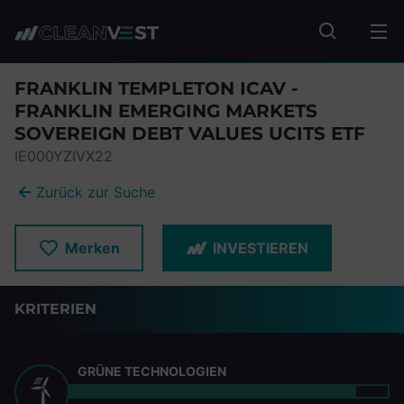
zum Seiteninhalt springen
Fonds suc
FRANKLIN TEMPLETON ICAV -
FRANKLIN EMERGING MARKETS
SOVEREIGN DEBT VALUES UCITS ETF
IE000YZIVX22
Zurück zur Suche
Merken
INVESTIEREN
KRITERIEN
GRÜNE TECHNOLOGIEN