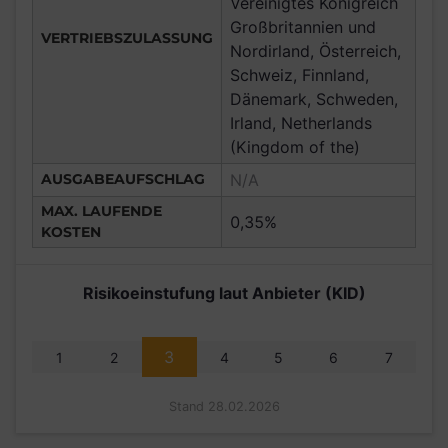
Vereinigtes Königreich
Großbritannien und
VERTRIEBSZULASSUNG
Nordirland, Österreich,
Schweiz, Finnland,
Dänemark, Schweden,
Irland, Netherlands
(Kingdom of the)
AUSGABEAUFSCHLAG
N/A
MAX. LAUFENDE
0,35%
KOSTEN
Risikoeinstufung laut Anbieter (KID)
3
1
2
4
5
6
7
Stand 28.02.2026