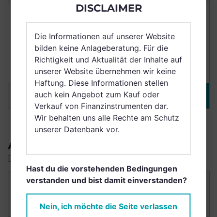
DISCLAIMER
NACHHALTIGKEIT
RENDITE
Die Informationen auf unserer Website
Punkte
6/10
+22,94%
bilden keine Anlageberatung. Für die
Richtigkeit und Aktualität der Inhalte auf
unserer Website übernehmen wir keine
Durchschnittlich
(3 Jahre)
Haftung. Diese Informationen stellen
auch kein Angebot zum Kauf oder
Merken
DETAILS
Verkauf von Finanzinstrumenten dar.
Wir behalten uns alle Rechte am Schutz
unserer Datenbank vor.
AUSSCHÜTTER
[schüttet Erträge aus]
Hast du die vorstehenden Bedingungen
verstanden und bist damit einverstanden?
ISHARES III PLC - ISHARES BROAD $ HIGH
YIELD CORP BOND UCITS ETF USD (DIST)
IE00BG0J4957
Nein, ich möchte die Seite verlassen