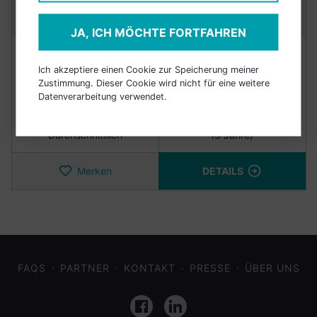
Anlagetyp:
ETFs
JA, ICH MÖCHTE FORTFAHREN
NACHHALTIGKEIT
RENDITE
Ich akzeptiere einen Cookie zur Speicherung meiner
Zustimmung. Dieser Cookie wird nicht für eine weitere
Punkte
6/10
+30,40%
Datenverarbeitung verwendet.
Durchschnittlich
(3 Jahre)
Merken
DETAILS
FAQS
PARTNER
KONTAKT
PRESSE
ÜBER UNS
Facebook
LinkedIn