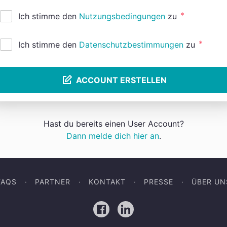
*
Ich stimme den
Nutzungsbedingungen
zu
*
Ich stimme den
Datenschutzbestimmungen
zu
ACCOUNT ERSTELLEN
Hast du bereits einen User Account?
Dann melde dich hier an
.
FAQS
PARTNER
KONTAKT
PRESSE
ÜBER UN
Facebook
LinkedIn