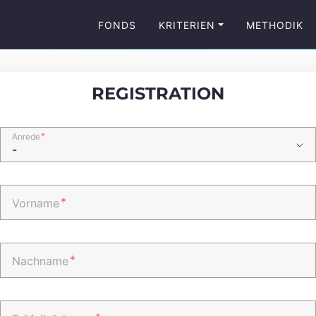
FONDS
KRITERIEN
METHODIK
REGISTRATION
*
Anrede
*
Vorname
*
Nachname