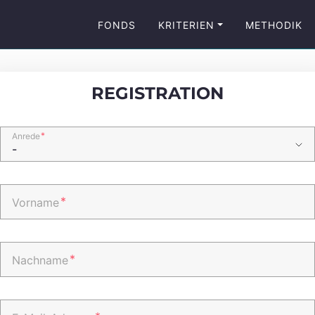
FONDS
KRITERIEN
METHODIK
REGISTRATION
*
Anrede
*
Vorname
*
Nachname