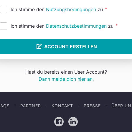
*
Ich stimme den
Nutzungsbedingungen
zu
*
Ich stimme den
Datenschutzbestimmungen
zu
ACCOUNT ERSTELLEN
Hast du bereits einen User Account?
Dann melde dich hier an
.
FAQS
PARTNER
KONTAKT
PRESSE
ÜBER UN
Facebook
LinkedIn