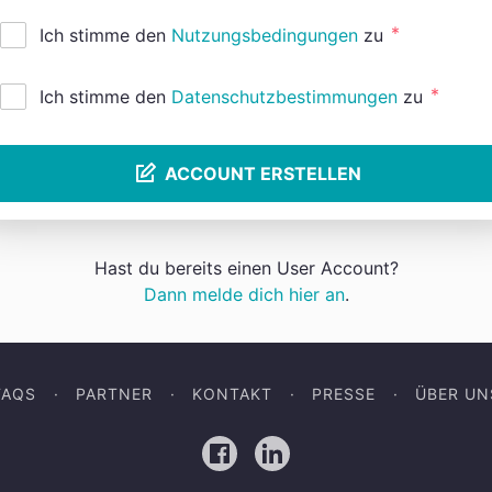
*
Ich stimme den
Nutzungsbedingungen
zu
*
Ich stimme den
Datenschutzbestimmungen
zu
ACCOUNT ERSTELLEN
Hast du bereits einen User Account?
Dann melde dich hier an
.
FAQS
PARTNER
KONTAKT
PRESSE
ÜBER UN
Facebook
LinkedIn