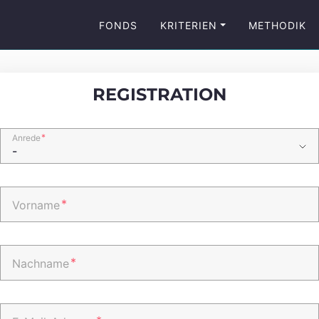
FONDS
KRITERIEN
METHODIK
REGISTRATION
*
Anrede
*
Vorname
*
Nachname