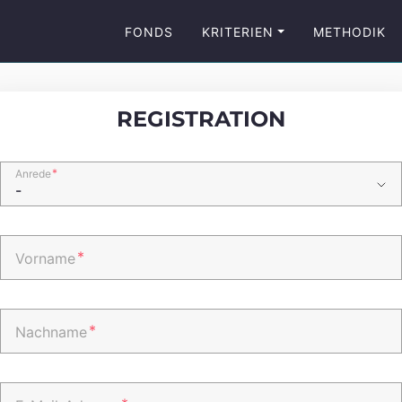
FONDS
KRITERIEN
METHODIK
REGISTRATION
*
Anrede
*
Vorname
*
Nachname