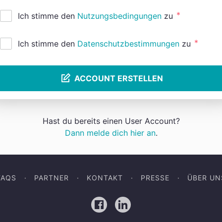
*
Ich stimme den
Nutzungsbedingungen
zu
*
Ich stimme den
Datenschutzbestimmungen
zu
ACCOUNT ERSTELLEN
Hast du bereits einen User Account?
Dann melde dich hier an
.
FAQS
PARTNER
KONTAKT
PRESSE
ÜBER UN
Facebook
LinkedIn