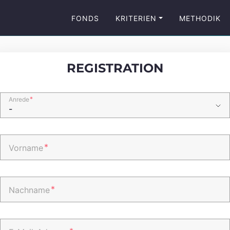
FONDS
KRITERIEN
METHODIK
REGISTRATION
*
Anrede
*
Vorname
*
Nachname