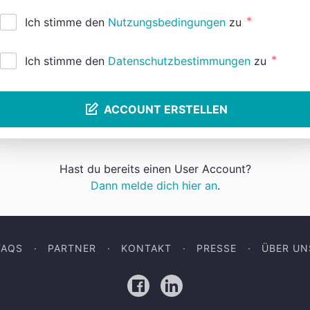
*
Ich stimme den
Nutzungsbedingungen
zu
*
Ich stimme den
Datenschutzbestimmungen
zu
ACCOUNT ERSTELLEN
Hast du bereits einen User Account?
Dann melde dich hier an
.
FAQS
PARTNER
KONTAKT
PRESSE
ÜBER UN
Facebook
LinkedIn