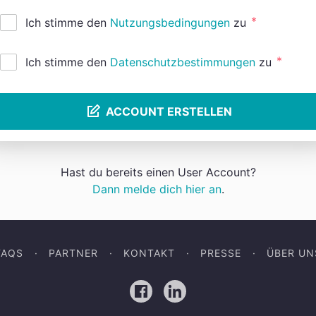
*
Ich stimme den
Nutzungsbedingungen
zu
*
Ich stimme den
Datenschutzbestimmungen
zu
ACCOUNT ERSTELLEN
Hast du bereits einen User Account?
Dann melde dich hier an
.
FAQS
PARTNER
KONTAKT
PRESSE
ÜBER UN
Facebook
LinkedIn