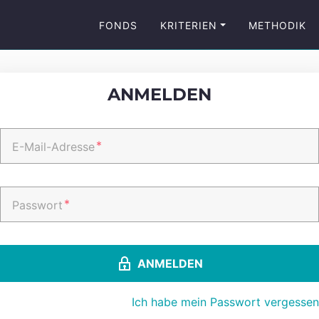
FONDS
KRITERIEN
METHODIK
ANMELDEN
*
E-Mail-Adresse
*
Passwort
ANMELDEN
Ich habe mein Passwort vergessen