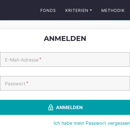
FONDS
KRITERIEN
METHODIK
ANMELDEN
*
E-Mail-Adresse
*
Passwort
ANMELDEN
Ich habe mein Passwort vergessen