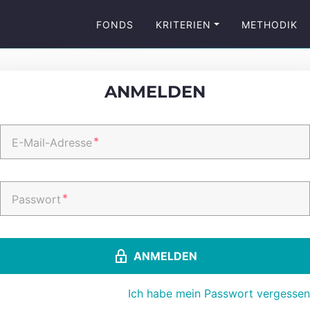
FONDS
KRITERIEN
METHODIK
ANMELDEN
*
E-Mail-Adresse
*
Passwort
ANMELDEN
Ich habe mein Passwort vergessen